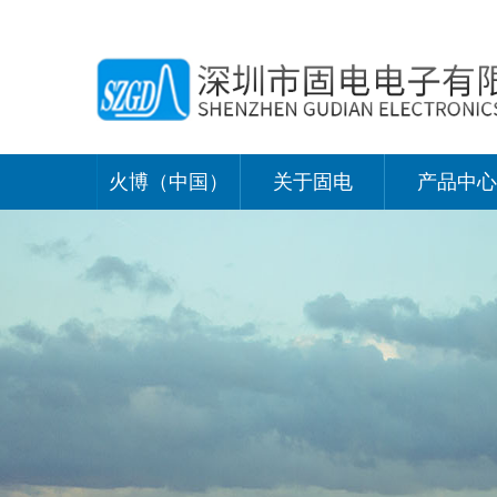
火博（中国）
关于固电
产品中心