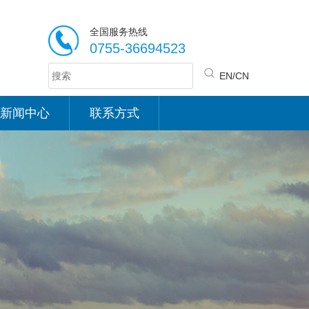
全国服务热线
0755-36694523
EN
/CN
新闻中心
联系方式