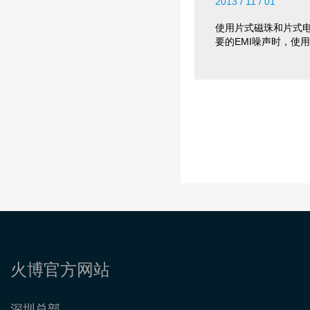
2013 / 11 / 01
使用片式磁珠和片式
要的EMI噪声时，使
火博官方网站
深圳总部