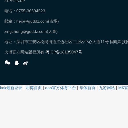
电话：0755-36694523
邮箱：hejp@guddz.com(市场)
xingzheng@guddz.com(人事)
地址：深圳市宝安区松岗街道江边社区工业区中心大道11号 固电科技
火博官方网站版权所有
粤ICP备18135047号
kok最新登录
|
明博首页
|
aoa官方体育平台
|
华体首页
|
九游网站
|
MK