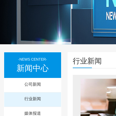
行业新闻
-NEWS CENTER-
新闻中心
公司新闻
行业新闻
媒体报道