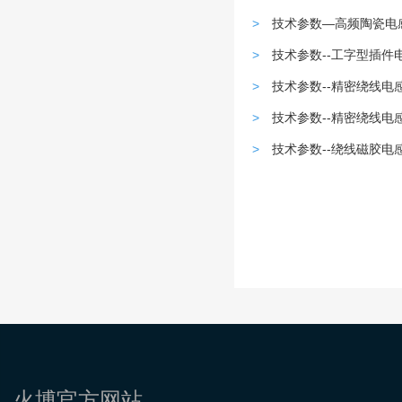
>
技术参数—高频陶瓷电感
>
技术参数--工字型插件电
>
技术参数--精密绕线电感
>
技术参数--精密绕线电感
>
技术参数--绕线磁胶电
火博官方网站