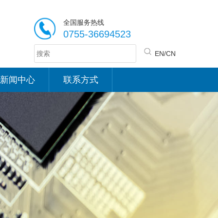
全国服务热线
0755-36694523
EN
/CN
新闻中心
联系方式