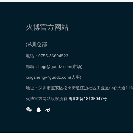
火博官方网站
深圳总部
电话：0755-36694523
邮箱：hejp@guddz.com(市场)
xingzheng@guddz.com(人事)
地址：深圳市宝安区松岗街道江边社区工业区中心大道11号
火博官方网站版权所有
粤ICP备18135047号