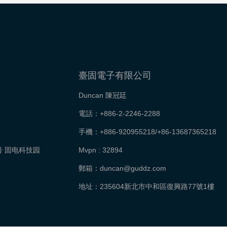
臺固電子有限公司
Duncan 陳冠廷
電話：+886-2-2246-2288
手機：+886-920955218/+86-13687365218
 固电科技园
Mvpn : 32894
郵箱：duncan@guddz.com
地址：235604新北市中和區復興路77號1樓