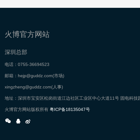
火博官方网站
深圳总部
电话：0755-36694523
邮箱：hejp@guddz.com(市场)
xingzheng@guddz.com(人事)
地址：深圳市宝安区松岗街道江边社区工业区中心大道11号 固电科技
火博官方网站版权所有
粤ICP备18135047号