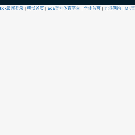
kok最新登录
|
明博首页
|
aoa官方体育平台
|
华体首页
|
九游网站
|
MK